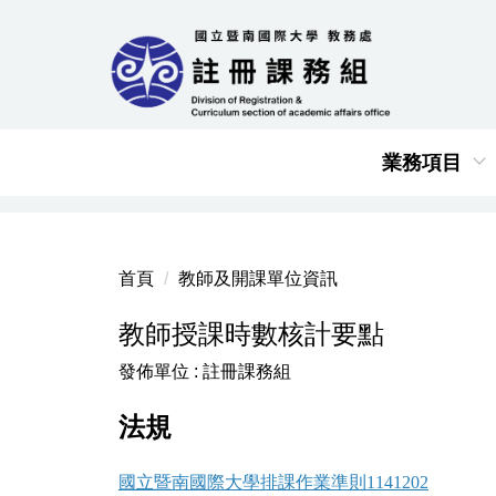
跳
到
主
要
內
容
業務項目
區
首頁
教師及開課單位資訊
教師授課時數核計要點
發佈單位 :
註冊課務組
法規
國立暨南國際大學排課作業準則1141202