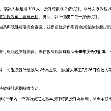
 倍核計。修課人數超過 100 人，授課時數以 2 倍核計。非外文系課程以
英語授課補助實施要點
」獎助。以上僅能二選一擇優核計。
經由系與院課程委員會審議，並提送校課程委員會討論過後據以實
時數可報領超支鐘點費。專任教師授課時數採
全學年度合併計算
，
，每週授課時數以6小時為上限。(依據人事室7月26日暨校人字第1
程時數核計原則核實支給。
進教師)三年內，依前項規定之基本授課時數授課為原則，除專案簽