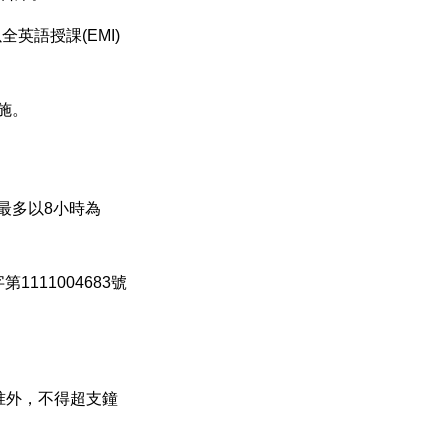
全英語授課(EMI)
施。
最多以8小時為
111004683號
准外，不得超支鐘