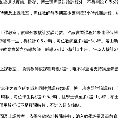
後據以實施。除碩、博士班專題討論課程外，不得開設 0 學分
定上課時間及上課教室，專任教師每學期至少應開授3小時此類課程
時間及上課教室，依學分數核計授課時數。惟該實習課程如未達最低
，每輔導一生，得核計 0.5 小時，每位教師至多核計3小時。若由
育實習之指導教師，輔導6人以下核計1小時；7~12人核計2小
間及上課教室， 負責教師依課程時數核計，唯不得重複支持講座鐘
生論文寫作之獨立研究或相同性質課程(如碩、博士班專題討論課程)
時數，每位學生得核計0.5小時，且學士班至多核計1小時，碩
，僅用於折抵不足授課時數，不計入超支鐘點。
上課時間及上課教室，依學分數核計授課時數，納入教學評量及高教