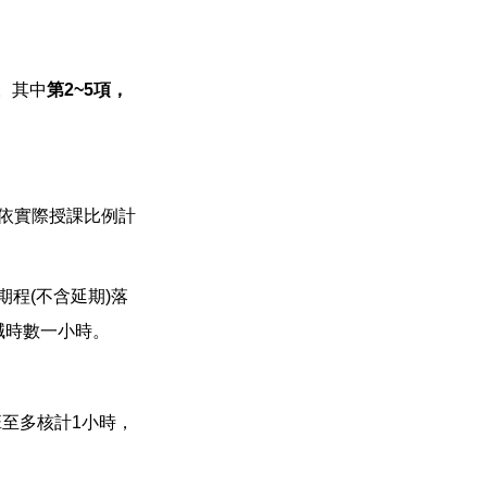
。其中
第2~5項，
師依實際授課比例計
程(不含延期)落
減時數一小時。
班至多核計1小時，