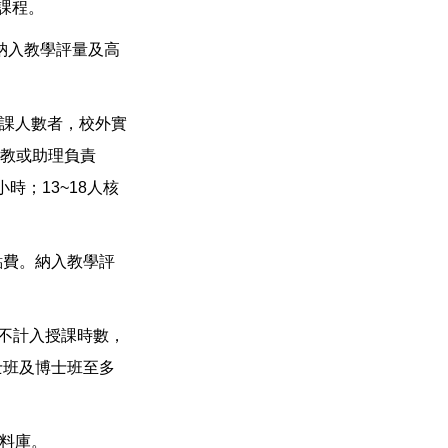
課程。
，納入教學評量及高
開課人數者，校外實
助教或助理負責
時；13~18人核
點費。納入教學評
，不計入授課時數，
士班及博士班至多
資料庫。